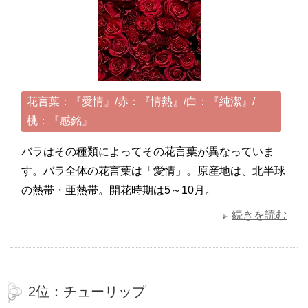
花言葉：『愛情』/赤：『情熱』/白：『純潔』/
桃：『感銘』
バラはその種類によってその花言葉が異なっていま
す。バラ全体の花言葉は「愛情」。原産地は、北半球
の熱帯・亜熱帯。開花時期は5～10月。
続きを読む
2位：チューリップ